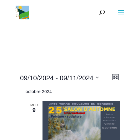
Évènements
Navigat
Navigat
09/10/2024
 - 
09/11/2024
Liste
de
par
Sélectionnez
vues
consult
octobre 2024
Évènem
une
date.
MER
9