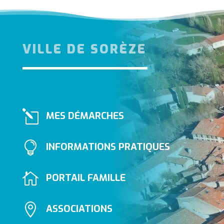
VILLE DE SORÈZE
l
MES DÉMARCHES

INFORMATIONS PRATIQUES

PORTAIL FAMILLE

ASSOCIATIONS