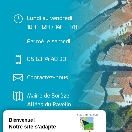
}
Lundi au vendredi
10H - 12H / 14H - 17H
Fermé le samedi

05 63 74 40 30

Contactez-nous

Mairie de Sorèze
Allées du Ravelin
81540 SORÈZE
Suivez-nous